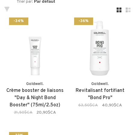
Trier par:
-34%
-36%
Goldwell.
Goldwell.
Crème booster de liaisons
Revitalisant fortifiant
"Day & Night Bond
"Bond Pro"
Booster" (75ml/2.5oz)
63,50$CA
40,90$CA
31,50$CA
20,90$CA