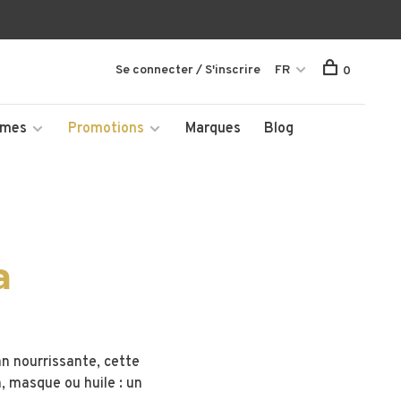
Se connecter / S'inscrire
FR
0
mmes
Promotions
Marques
Blog
a
an nourrissante, cette
n, masque ou huile : un