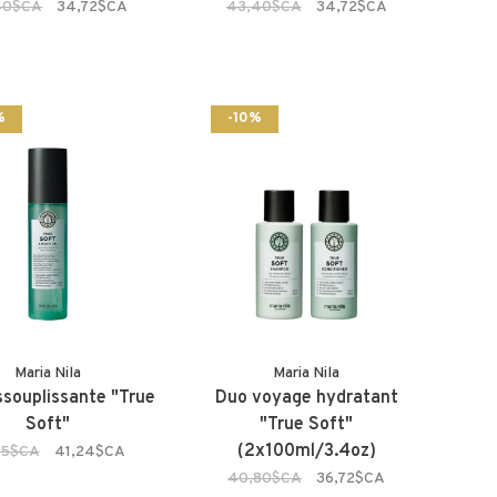
40$CA
34,72$CA
43,40$CA
34,72$CA
%
-10%
Maria Nila
Maria Nila
ssouplissante "True
Duo voyage hydratant
Soft"
"True Soft"
(2x100ml/3.4oz)
55$CA
41,24$CA
40,80$CA
36,72$CA