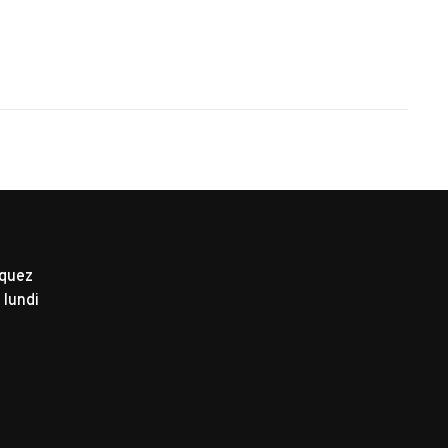
iquez
 lundi