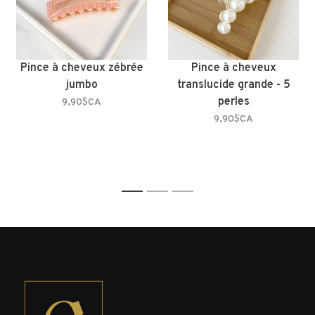
Pince à cheveux zébrée
Pince à cheveux
jumbo
translucide grande - 5
perles
9,90$CA
9,90$CA
1
2
3