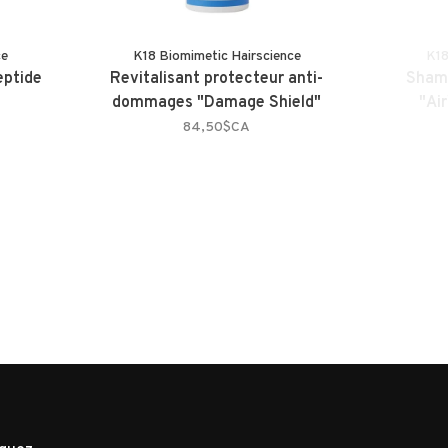
ce
K18 Biomimetic Hairscience
K18
eptide
Revitalisant protecteur anti-
Shamp
)
dommages "Damage Shield"
"Ai
84,50$CA