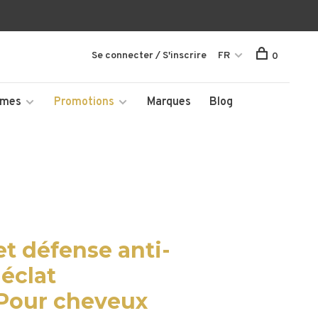
Se connecter / S'inscrire
FR
0
mmes
Promotions
Marques
Blog
t défense anti-
 éclat
 Pour cheveux