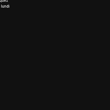
iquez
 lundi