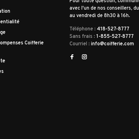
Pour toute question, commun
avec l'un de nos conseillers, du
ation
au vendredi de 8h30 à 16h.
entialité
Téléphone :
418-527-8777
nge
Sans frais :
1-855-527-8777
ompenses Coifferie
Courriel :
info@coifferie.com
tte
es