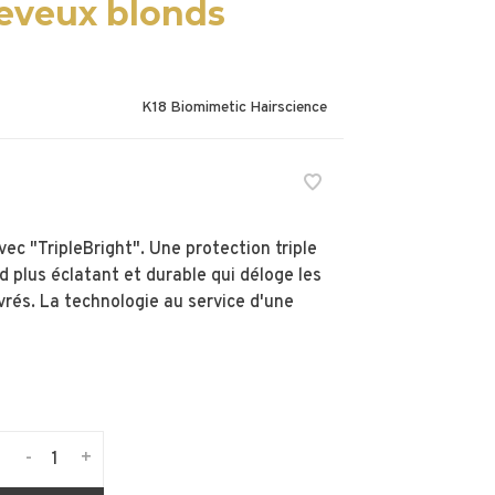
eveux blonds
K18 Biomimetic Hairscience
c "TripleBright". Une protection triple
d plus éclatant et durable qui déloge les
vrés. La technologie au service d'une
-
+