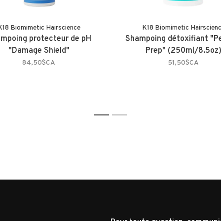
K18 Biomimetic Hairscience
K18 Biomimetic Hairscien
mpoing protecteur de pH
Shampoing détoxifiant "P
"Damage Shield"
Prep" (250ml/8.5oz
84,50$CA
51,50$CA
1
2