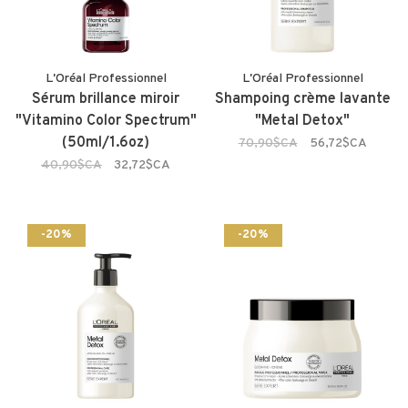
L'Oréal Professionnel
L'Oréal Professionnel
Sérum brillance miroir
Shampoing crème lavante
"Vitamino Color Spectrum"
"Metal Detox"
(50ml/1.6oz)
70,90$CA
56,72$CA
40,90$CA
32,72$CA
-20%
-20%