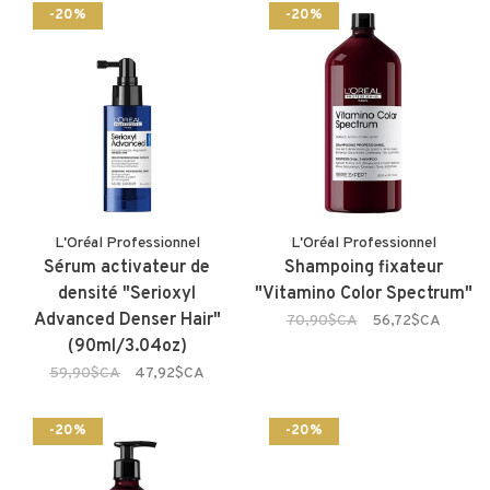
-20%
-20%
L'Oréal Professionnel
L'Oréal Professionnel
Sérum activateur de
Shampoing fixateur
densité "Serioxyl
"Vitamino Color Spectrum"
Advanced Denser Hair"
70,90$CA
56,72$CA
(90ml/3.04oz)
59,90$CA
47,92$CA
-20%
-20%