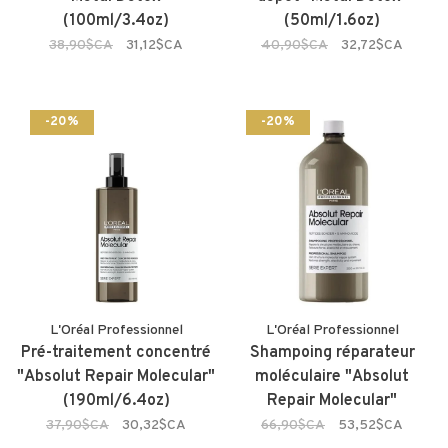
(100ml/3.4oz)
(50ml/1.6oz)
38,90$CA
31,12$CA
40,90$CA
32,72$CA
-20%
-20%
L'Oréal Professionnel
L'Oréal Professionnel
Pré-traitement concentré
Shampoing réparateur
"Absolut Repair Molecular"
moléculaire "Absolut
(190ml/6.4oz)
Repair Molecular"
37,90$CA
30,32$CA
66,90$CA
53,52$CA