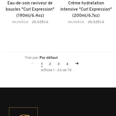
Eau-de-soin raviveur de
Crème hydratation
boucles "Curl Expression"
intensive "Curl Expression"
(190ml/6.4oz)
(200ml/6.7oz)
36,90$CA
29,52$CA
36,90$CA
29,52$CA
Trier par:
1
2
3
4
Affiche 1 - 24 de 79