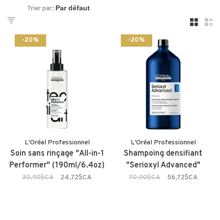
Trier par:
-20%
-20%
L'Oréal Professionnel
L'Oréal Professionnel
Soin sans rinçage "All-in-1
Shampoing densifiant
Performer" (190ml/6.4oz)
"Serioxyl Advanced"
30,90$CA
24,72$CA
70,90$CA
56,72$CA