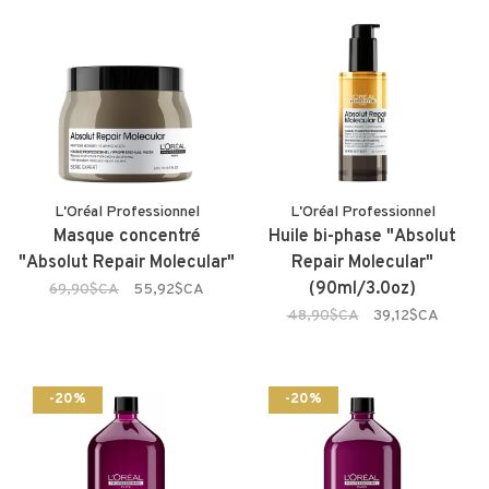
L'Oréal Professionnel
L'Oréal Professionnel
Masque concentré
Huile bi-phase "Absolut
"Absolut Repair Molecular"
Repair Molecular"
(90ml/3.0oz)
69,90$CA
55,92$CA
48,90$CA
39,12$CA
-20%
-20%